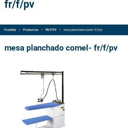
fr/f/pv
Fcovillar
Productos
FR/F/PV
mesa planchado comel- fr/f/pv
mesa planchado comel- fr/f/pv