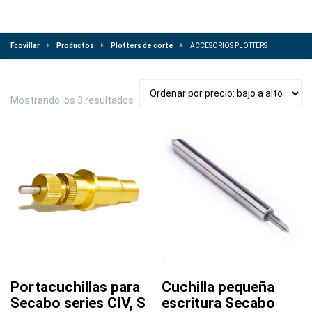
Fcovillar
Productos
Plotters de corte
ACCESORIOS PLOTTERS
Ordenado
Mostrando los 3 resultados
por
precio:
bajo
a
alto
Portacuchillas para
Cuchilla pequeña
Secabo series CIV, S
escritura Secabo