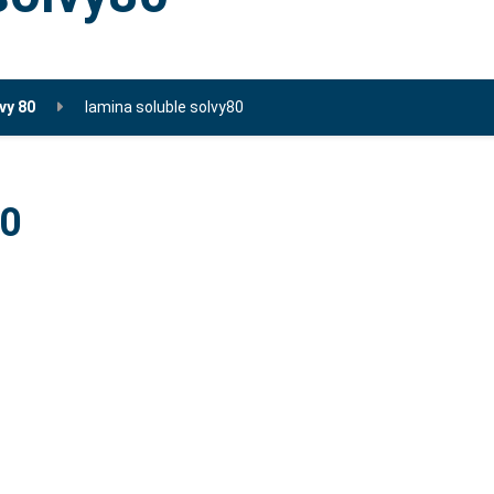
vy 80
lamina soluble solvy80
80