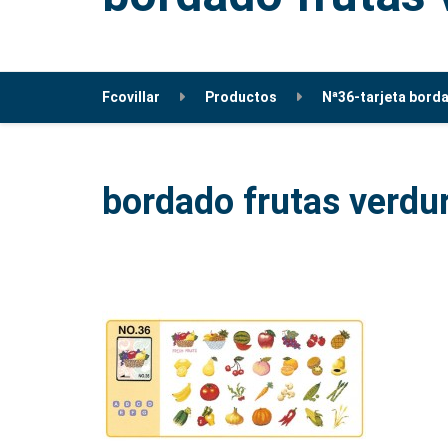
Fcovillar
Productos
Nª36-tarjeta bord
bordado frutas verdu