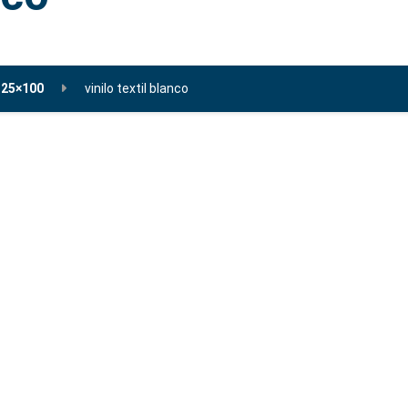
o 25×100
vinilo textil blanco