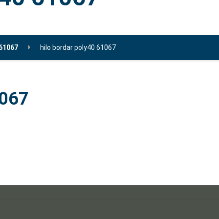
 61067
hilo bordar poly40 61067
1067