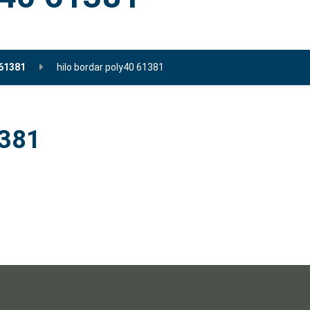
 61381
hilo bordar poly40 61381
1381