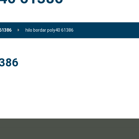
 61386
hilo bordar poly40 61386
1386