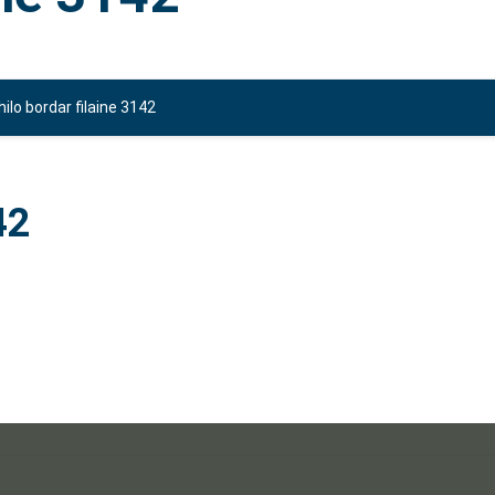
hilo bordar filaine 3142
42