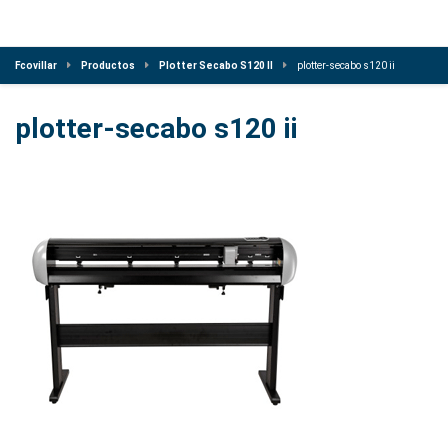
Fcovillar
Productos
Plotter Secabo S120 II
plotter-secabo s120 ii
plotter-secabo s120 ii