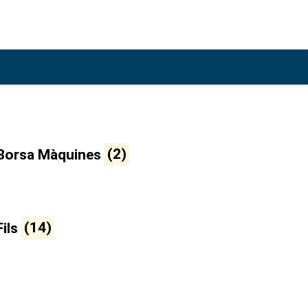
Borsa Màquines
(2)
Fils
(14)