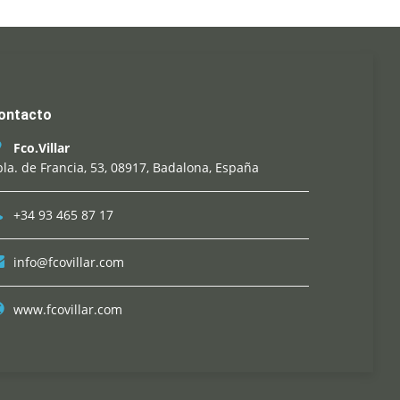
ontacto
Fco.Villar
la. de Francia, 53, 08917, Badalona, España
+34 93 465 87 17
info@fcovillar.com
www.fcovillar.com