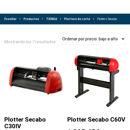
Fcovillar
Productos
TIENDA
Plotters de corte
Plotters Secabo
Ordenado
Mostrando los 7 resultados
por
precio:
bajo
a
alto
Plotter Secabo
Plotter Secabo C60V
C30IV