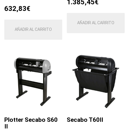
1.385,45
€
632,83
€
AÑADIR AL CARRITO
AÑADIR AL CARRITO
Plotter Secabo S60
Secabo T60II
II