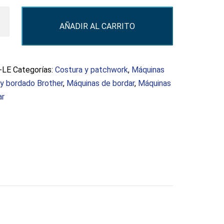
ora
AÑADIR AL CARRITO
r
S
d
-LE
Categorías:
Costura y patchwork
,
Máquinas
 y bordado Brother
,
Máquinas de bordar
,
Máquinas
ar