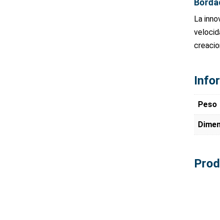
Bordad
La inno
velocid
creacio
Info
Peso
Dimen
Prod