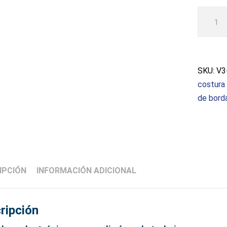
Bordad
Brothe
INNOVI
V3LE
cantida
SKU:
V3
costura
de bord
IPCIÓN
INFORMACIÓN ADICIONAL
ripción