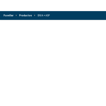
Fcovillar
Productos
BR/A + ASP