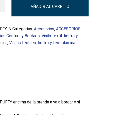
AÑADIR AL CARRITO
o
FFY-N
Categorías:
Accesorios
,
ACCESORIOS
,
d
ios Costura y Bordado
,
Vinilo textil, fieltro y
mina
,
Vinilos textiles, fieltro y termolámina
PUFFY encima de la prenda a va a bordar y si