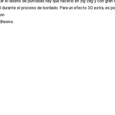
izar el diseño de puntadas hay que hacerlo en zig-zag y con gran d
l durante el proceso de bordado. Para un efecto 3D extra, es posi
con
dhesivo.