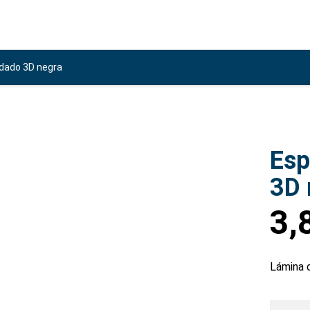
dado 3D negra
Esp
3D 
3,
Lámina 
Espum