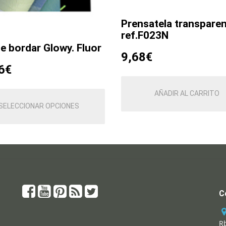
Prensatela transpare
ref.F023N
de bordar Glowy. Fluor
9,68
€
6
€
AÑADIR AL CARRITO
Este
producto
SELECCIONAR OPCIONES
tiene
múltiples
variantes.
Las
opciones
se
pueden
C
elegir
en
la
Rb