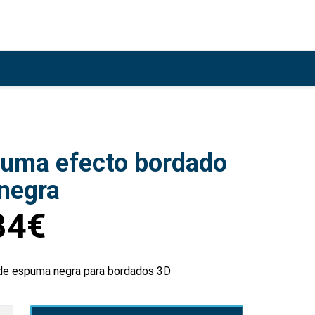
uma efecto bordado
negra
84
€
de espuma negra para bordados 3D
a