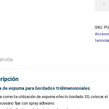
efecto
bordad
3D
negra
SKU:
PU
cantida
Accesor
termolá
IPCIÓN
ripción
 de espuma para bordados tridimensionales.
a correcta utilización de espuma efecto bordado 3D, colocar el 
ecesario fijar con spray adhesivo.