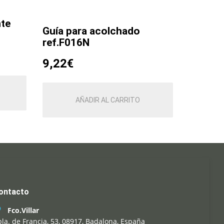
nte
Guía para acolchado
ref.F016N
9,22
€
AÑADIR AL CARRITO
ontacto
Fco.Villar
la. de Francia, 53, 08917, Badalona, España