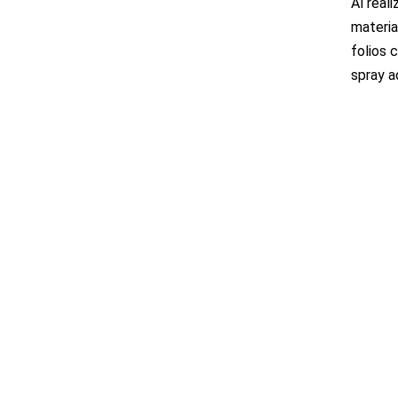
Al real
materia
folios 
spray a