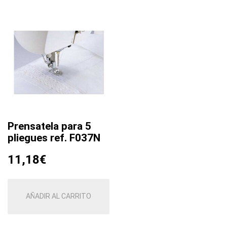
variantes.
Las
opciones
se
pueden
elegir
en
la
página
de
Prensatela para 5
producto
pliegues ref. F037N
11,18
€
AÑADIR AL CARRITO