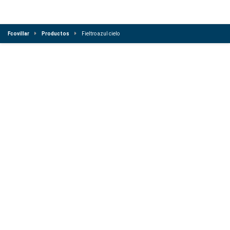
Fcovillar
Productos
Fieltro azul cielo