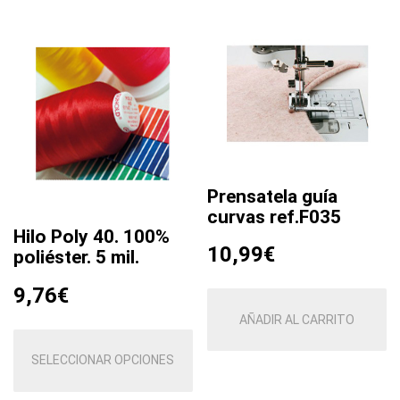
Prensatela guía
curvas ref.F035
Hilo Poly 40. 100%
10,99
€
poliéster. 5 mil.
9,76
€
AÑADIR AL CARRITO
Este
producto
SELECCIONAR OPCIONES
tiene
múltiples