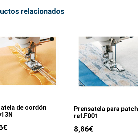
uctos relacionados
atela de cordón
Prensatela para patc
013N
ref.F001
6
€
8,86
€