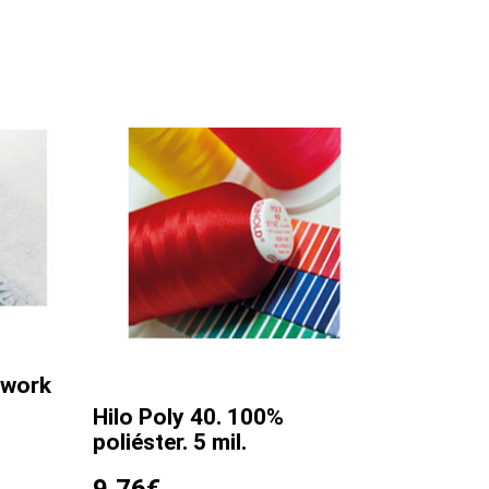
hwork
Hilo Poly 40. 100%
poliéster. 5 mil.
9,76
€