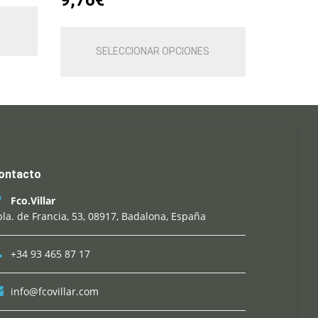
Este
producto
SELECCIONAR OPCIONES
tiene
múltiples
variantes.
Las
opciones
se
pueden
ontacto
elegir
en
Fco.Villar
la
la. de Francia, 53, 08917, Badalona, España
página
de
+34 93 465 87 17
producto
info@fcovillar.com