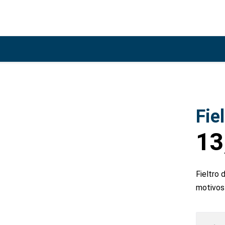
Fie
13
Fieltro 
motivos
Fieltro