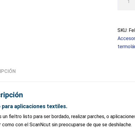
blanco
roto
cantida
SKU:
Fe
Accesor
termolá
IPCIÓN
ripción
o para aplicaciones textiles.
s un fieltro listo para ser bordado, realizar parches, o aplicacio
r como con el ScanNcut sin preocuparse de que se deshilache.