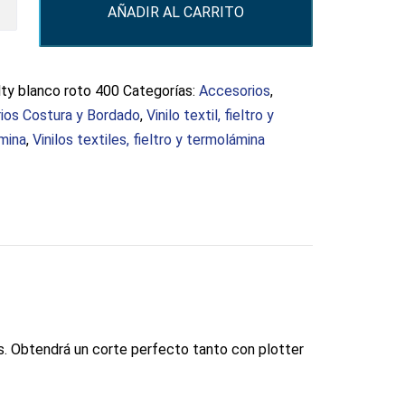
AÑADIR AL CARRITO
d
lty blanco roto 400
Categorías:
Accesorios
,
ios Costura y Bordado
,
Vinilo textil, fieltro y
mina
,
Vinilos textiles, fieltro y termolámina
nes. Obtendrá un corte perfecto tanto con plotter