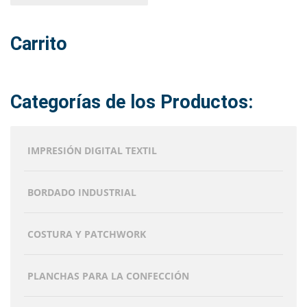
múltiples
variantes.
Carrito
Las
opciones
se
pueden
Categorías de los Productos:
elegir
en
la
IMPRESIÓN DIGITAL TEXTIL
página
de
producto
BORDADO INDUSTRIAL
COSTURA Y PATCHWORK
PLANCHAS PARA LA CONFECCIÓN