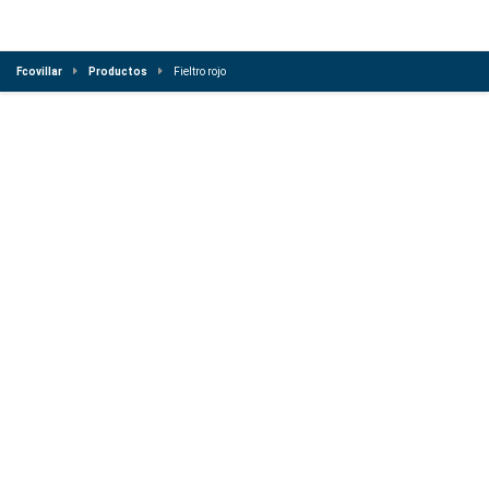
Fcovillar
Productos
Fieltro rojo