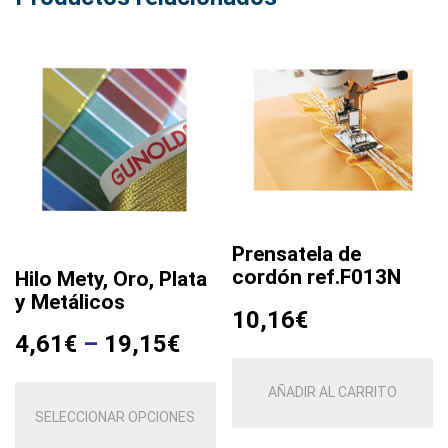
Prensatela de
cordón ref.F013N
Hilo Mety, Oro, Plata
y Metálicos
10,16
€
4,61
€
–
19,15
€
Este
AÑADIR AL CARRITO
producto
SELECCIONAR OPCIONES
tiene