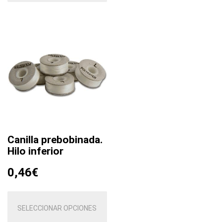
múltiples
variantes.
Las
opciones
se
pueden
elegir
en
la
página
de
producto
Canilla prebobinada.
Hilo inferior
0,46
€
Este
producto
SELECCIONAR OPCIONES
tiene