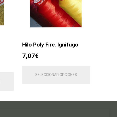
Hilo Poly Fire. Ignifugo
7,07
€
Este
producto
SELECCIONAR OPCIONES
Este
tiene
producto
S
múltiples
tiene
variantes.
múltiples
Las
variantes.
opciones
Las
se
opciones
pueden
se