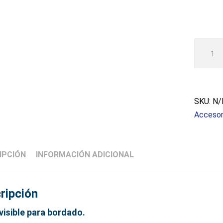
Hilo
mono
transpa
cantida
SKU:
N/
Accesor
IPCIÓN
INFORMACIÓN ADICIONAL
ripción
nvisible para bordado.