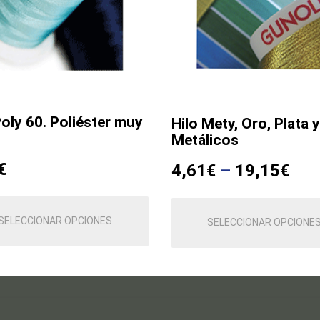
Poly 60. Poliéster muy
Hilo Mety, Oro, Plata y
Metálicos
€
4,61
€
–
19,15
€
Este
producto
SELECCIONAR OPCIONES
SELECCIONAR OPCIONE
tiene
múltiples
variantes.
Las
opciones
se