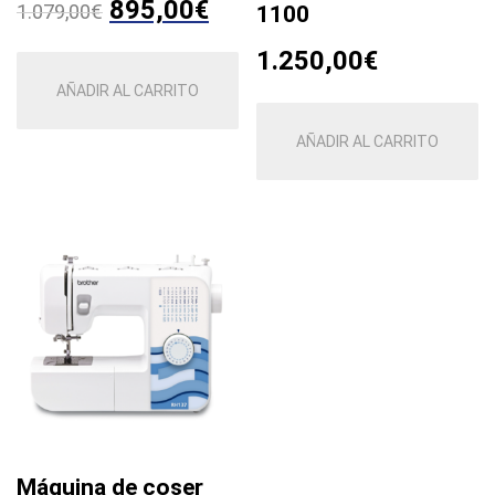
El
El
895,00
€
1.079,00
€
1100
precio
precio
1.250,00
€
AÑADIR AL CARRITO
original
actual
era:
es:
AÑADIR AL CARRITO
1.079,00€.
895,00€.
Máquina de coser