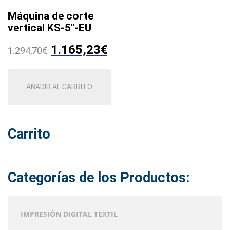
Máquina de corte
vertical KS-5″-EU
El
El
1.165,23
€
1.294,70
€
precio
precio
AÑADIR AL CARRITO
original
actual
era:
es:
1.294,70€.
1.165,23€.
Carrito
Categorías de los Productos:
IMPRESIÓN DIGITAL TEXTIL