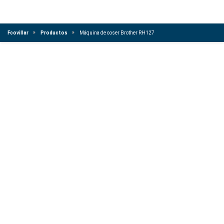
Fcovillar
Productos
Máquina de coser Brother RH127