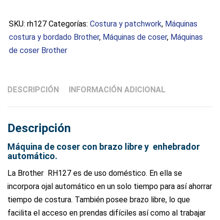
Brother
RH127
SKU:
rh127
Categorías:
Costura y patchwork
,
Máquinas
cantidad
costura y bordado Brother
,
Máquinas de coser
,
Máquinas
de coser Brother
DESCRIPCIÓN
INFORMACIÓN ADICIONAL
Descripción
Máquina de coser con brazo libre y enhebrador
automático.
La Brother RH127 es de uso doméstico. En ella se
incorpora ojal automático en un solo tiempo para así ahorrar
tiempo de costura. También posee brazo libre, lo que
facilita el acceso en prendas difíciles así como al trabajar