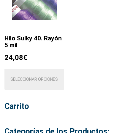
Hilo Sulky 40. Rayón
5 mil
24,08
€
Este
producto
SELECCIONAR OPCIONES
tiene
múltiples
variantes.
Carrito
Las
opciones
se
pueden
Categorías de los Productos: