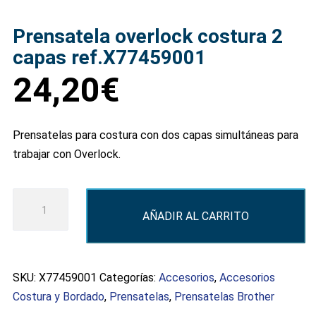
Prensatela overlock costura 2
capas ref.X77459001
24,20
€
Prensatelas para costura con dos capas simultáneas para
trabajar con Overlock.
Prensatela
AÑADIR AL CARRITO
overlock
costura
2
capas
SKU:
X77459001
Categorías:
Accesorios
,
Accesorios
ref.X77459001
Costura y Bordado
,
Prensatelas
,
Prensatelas Brother
cantidad