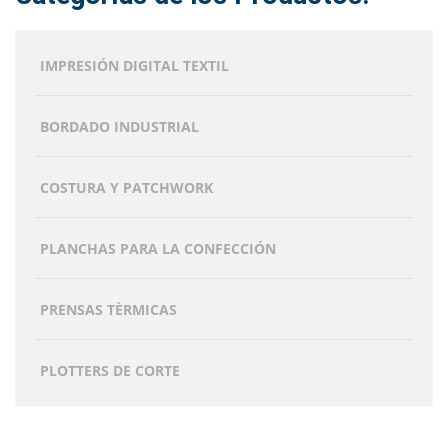
elegir
en
la
IMPRESIÓN DIGITAL TEXTIL
página
de
producto
BORDADO INDUSTRIAL
COSTURA Y PATCHWORK
PLANCHAS PARA LA CONFECCIÓN
PRENSAS TÈRMICAS
PLOTTERS DE CORTE