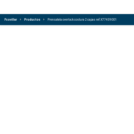
Fcovillar
Productos
Prensatela overlock costura 2 capas ref.X77459001