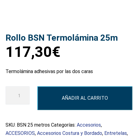
Rollo BSN Termolámina 25m
117,30
€
Termolámina adhesivas por las dos caras
Rollo
AÑADIR AL CARRITO
BSN
Termolámina
25m
cantidad
SKU:
BSN 25 metros
Categorías:
Accesorios
,
ACCESORIOS
,
Accesorios Costura y Bordado
,
Entretelas
,