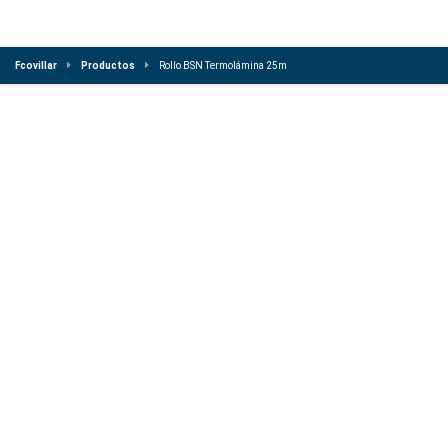
Fcovillar
Productos
Rollo BSN Termolámina 25m