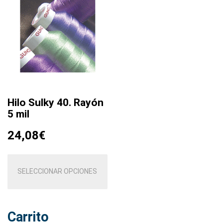
opciones
op
se
se
pueden
pu
elegir
el
en
en
la
la
página
pá
de
de
producto
pr
Hilo Sulky 40. Rayón
5 mil
24,08
€
Este
producto
SELECCIONAR OPCIONES
tiene
múltiples
variantes.
Carrito
Las