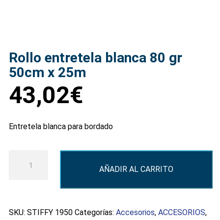
Rollo entretela blanca 80 gr
50cm x 25m
43,02
€
Entretela blanca para bordado
Rollo
AÑADIR AL CARRITO
entretela
blanca
80
gr
SKU:
STIFFY 1950
Categorías:
Accesorios
,
ACCESORIOS
,