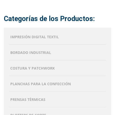
opciones
se
pueden
Categorías de los Productos:
elegir
en
la
IMPRESIÓN DIGITAL TEXTIL
página
de
producto
BORDADO INDUSTRIAL
COSTURA Y PATCHWORK
PLANCHAS PARA LA CONFECCIÓN
PRENSAS TÈRMICAS