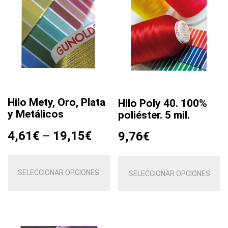
Hilo Mety, Oro, Plata
Hilo Poly 40. 100%
y Metálicos
poliéster. 5 mil.
4,61
€
–
19,15
€
9,76
€
Este
Es
producto
SELECCIONAR OPCIONES
pr
SELECCIONAR OPCIONES
tiene
ti
múltiples
mú
variantes.
va
Las
La