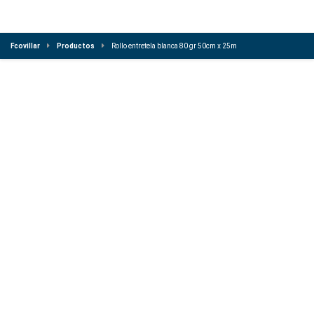
Fcovillar
Productos
Rollo entretela blanca 80 gr 50cm x 25m