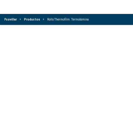
Fcovillar
Productos
Rollo Thermofilm. Termolámina