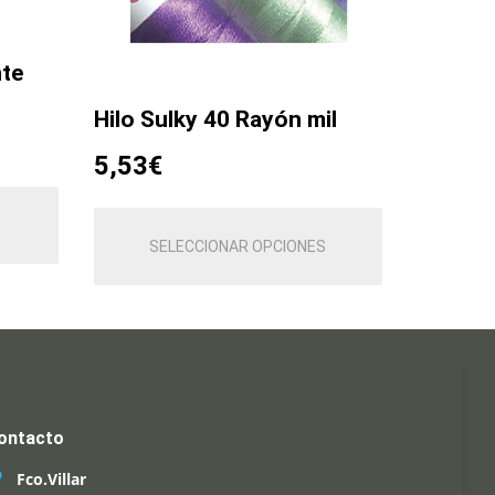
nte
Hilo Sulky 40 Rayón mil
5,53
€
Este
producto
SELECCIONAR OPCIONES
tiene
múltiples
variantes.
Las
opciones
se
pueden
ontacto
elegir
en
Fco.Villar