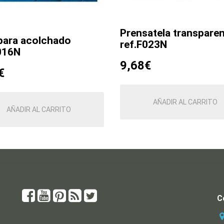
Prensatela transpare
para acolchado
ref.F023N
016N
9,68
€
€
AÑADIR AL CARRITO
AÑADIR AL CARRITO
C