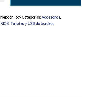
d
nniepooh_toy
Categorías:
Accesorios
,
RIOS
,
Tarjetas y USB de bordado