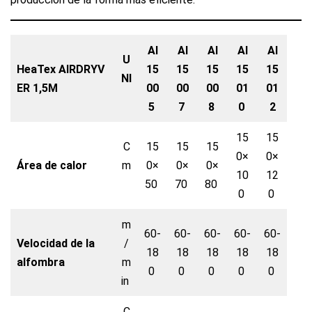
AI
AI
AI
AI
AI
U
HeaTex AIRDRYV
15
15
15
15
15
NI
ER 1,5M
00
00
00
01
01
5
7
8
0
2
15
15
C
15
15
15
0×
0×
Área de calor
m
0×
0×
0×
10
12
50
70
80
0
0
m
60-
60-
60-
60-
60-
Velocidad de la
/
18
18
18
18
18
alfombra
m
0
0
0
0
0
in
C