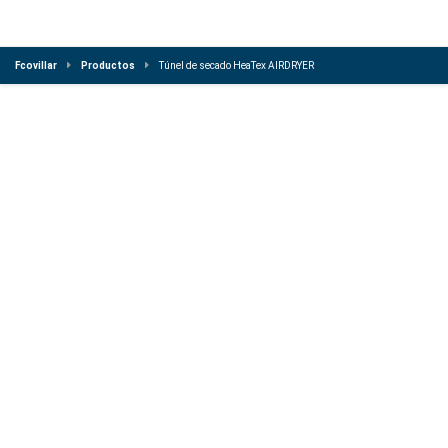
Fcovillar
Productos
Túnel de secado HeaTex AIRDRYER