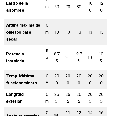
Largo de la
10
12
m
50
70
80
alfombra
0
0
Altura máxima de
C
objetos para
m
13
13
13
13
13
secar
K
Potencia
8.7
9.7
10.
w
9.5
10
instalada
5
5
5
Temp. Máxima
C
20
20
20
20
20
funcionamiento
º
0
0
0
0
0
Longitud
C
26
26
26
26
26
exterior
m
5
5
5
5
5
C
11
12
14
16