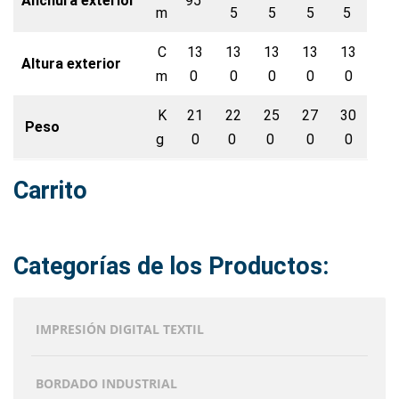
Anchura exterior
95
m
5
5
5
5
C
13
13
13
13
13
Altura exterior
m
0
0
0
0
0
K
21
22
25
27
30
Peso
g
0
0
0
0
0
Carrito
Categorías de los Productos:
IMPRESIÓN DIGITAL TEXTIL
BORDADO INDUSTRIAL