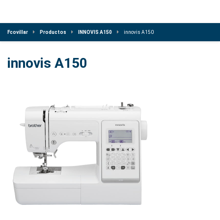
Fcovillar
Productos
INNOVIS A150
innovis A150
innovis A150