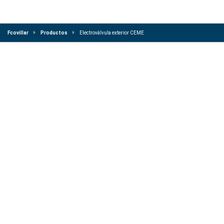
Fcovillar
Productos
Electroválvula exterior CEME