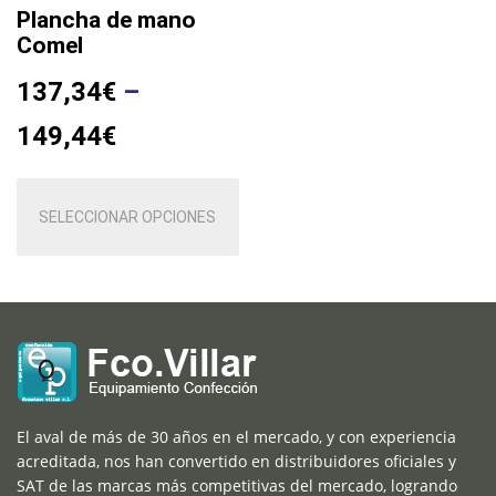
Plancha de mano
Comel
137,34
€
–
149,44
€
Este
producto
SELECCIONAR OPCIONES
tiene
múltiples
variantes.
Las
opciones
se
pueden
elegir
El aval de más de 30 años en el mercado, y con experiencia
en
acreditada, nos han convertido en distribuidores oficiales y
la
SAT de las marcas más competitivas del mercado, logrando
página