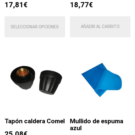
18,77
€
17,81
€
Este
producto
AÑADIR AL CARRITO
SELECCIONAR OPCIONES
tiene
múltiples
variantes.
Las
opciones
se
pueden
elegir
en
la
página
de
producto
Tapón caldera Comel
Mullido de espuma
azul
25,08
€