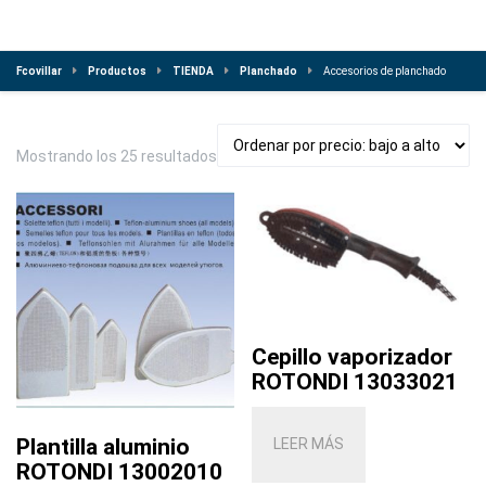
Fcovillar
Productos
TIENDA
Planchado
Accesorios de planchado
Ordenado
Mostrando los 25 resultados
por
precio:
bajo
a
alto
Cepillo vaporizador
ROTONDI 13033021
Plantilla aluminio
LEER MÁS
ROTONDI 13002010