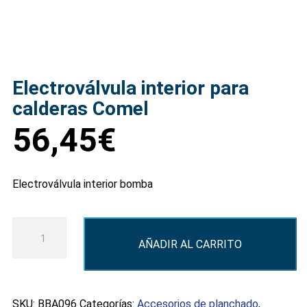
Electroválvula interior para
calderas Comel
56,45
€
Electroválvula interior bomba
Electroválvula
AÑADIR AL CARRITO
interior
para
calderas
Comel
SKU:
BBA096
Categorías:
Accesorios de planchado
,