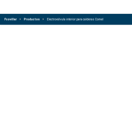
Fcovillar
Productos
Electroválvula interior para calderas Comel