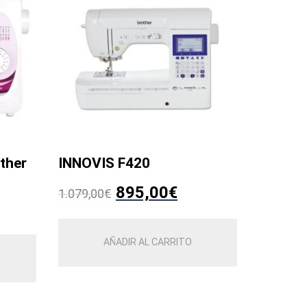
ther
INNOVIS F420
El
El
895,00
€
1.079,00
€
precio
precio
AÑADIR AL CARRITO
original
actual
era:
es:
1.079,00€.
895,00€.