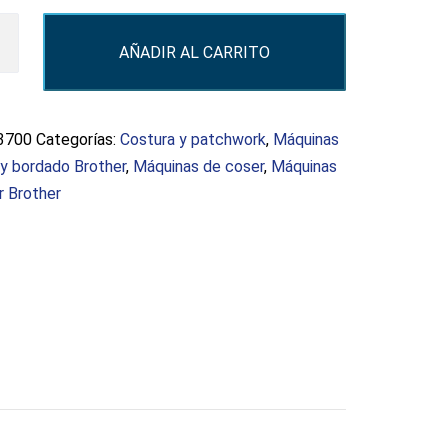
a
AÑADIR AL CARRITO
r
3700
Categorías:
Costura y patchwork
,
Máquinas
d
 y bordado Brother
,
Máquinas de coser
,
Máquinas
r Brother