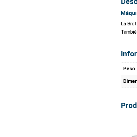
Desc
Máquin
La Brot
También
Info
Peso
Dimen
Prod