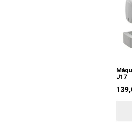
Máqui
J17
139,