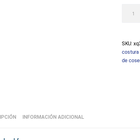
Máquin
de
coser
Brothe
XQ3700
SKU:
xq
cantida
costura
de cose
IPCIÓN
INFORMACIÓN ADICIONAL