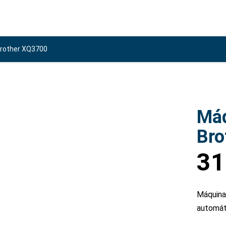
Brother XQ3700
Máq
Bro
31
Máquina 
automát