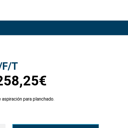
/F/T
258,25
€
 aspiración para planchado.