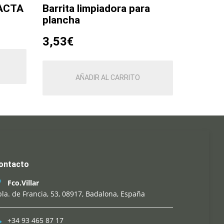
PACTA
Barrita limpiadora para
plancha
3,53
€
AÑADIR AL CARRITO
ontacto
Fco.Villar
la. de Francia, 53, 08917, Badalona, España
+34 93 465 87 17